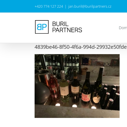
Přeskočit
+420 774 127 224
|
jan.buril@burilpartners.cz
na
obsah
Do
4839be46-8f50-4f6a-994d-29932e50fde