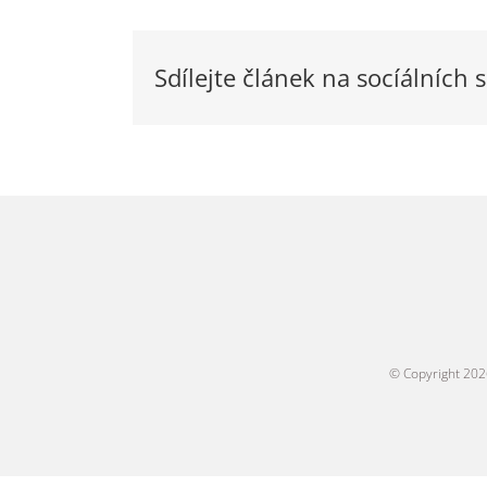
Sdílejte článek na socíálních s
© Copyright
202