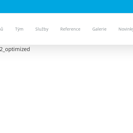
mů
Tým
Služby
Reference
Galerie
Novink
2_optimized