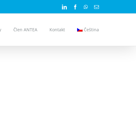
LinkedIn
Facebook
WhatsApp
E-
mail
y
Člen ANTEA
Kontakt
Čeština