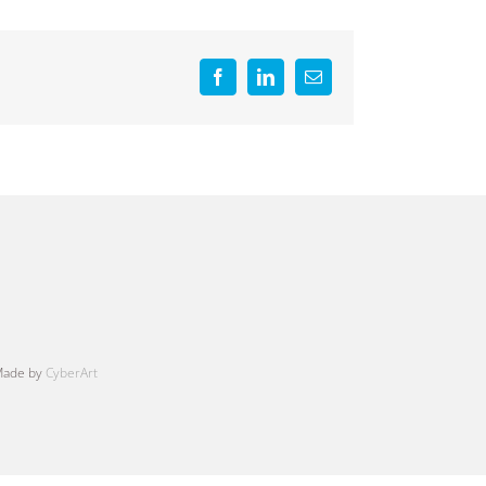
Facebook
LinkedIn
E-
mail
Made by
CyberArt