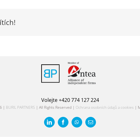
ítích!
Volejte +420 774 127 224
6 |
BURIL PARTNERS
| All Rights Reserved |
Ochrana osobních údajů a cookies
| 
LinkedIn
Facebook
WhatsApp
E-
mail