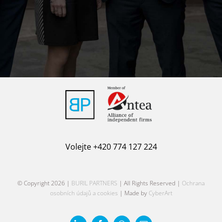
Volejte +420 774 127 224
© Copyright
2026 |
BURIL PARTNERS
| All Rights Reserved |
Ochrana
osobních údajů a cookies
| Made by
CyberArt